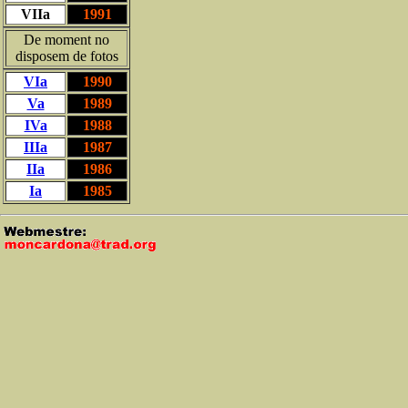
VIIa
1991
De moment no
disposem de fotos
VIa
1990
Va
1989
IVa
1988
IIIa
1987
IIa
1986
Ia
1985