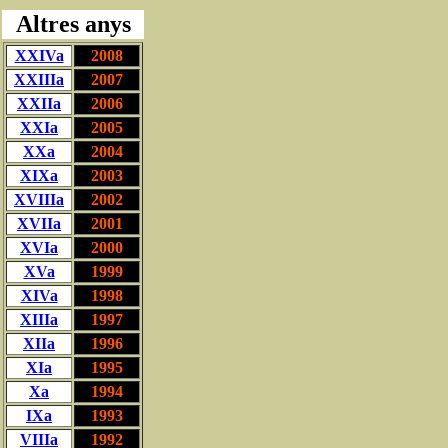
Altres anys
XXIVa
2008
XXIIIa
2007
XXIIa
2006
XXIa
2005
XXa
2004
XIXa
2003
XVIIIa
2002
XVIIa
2001
XVIa
2000
XVa
1999
XIVa
1998
XIIIa
1997
XIIa
1996
XIa
1995
Xa
1994
IXa
1993
VIIIa
1992