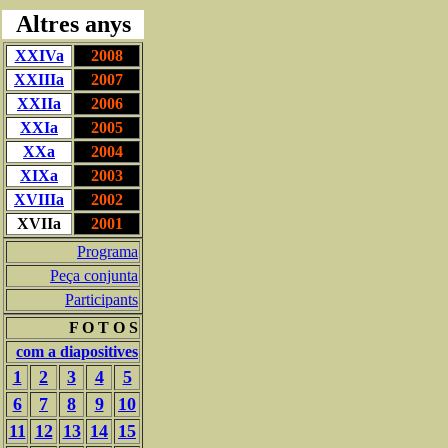
Altres anys
XXIVa
2008
XXIIIa
2007
XXIIa
2006
XXIa
2005
XXa
2004
XIXa
2003
XVIIIa
2002
XVIIa
2001
Programa
Peça conjunta
Participants
F O T O S
com a diapositives
1
2
3
4
5
6
7
8
9
10
11
12
13
14
15