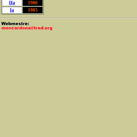
IIa
1986
Ia
1985