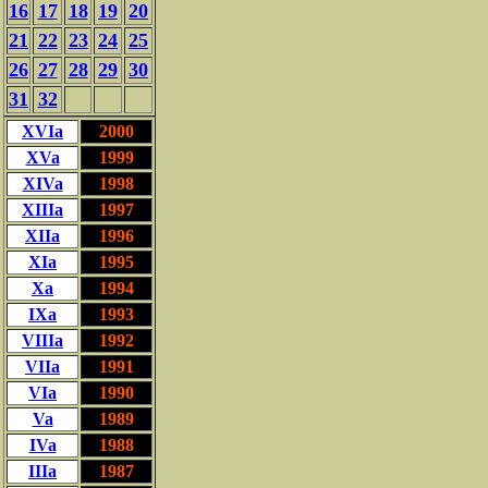
16
17
18
19
20
21
22
23
24
25
26
27
28
29
30
31
32
XVIa
2000
XVa
1999
XIVa
1998
XIIIa
1997
XIIa
1996
XIa
1995
Xa
1994
IXa
1993
VIIIa
1992
VIIa
1991
VIa
1990
Va
1989
IVa
1988
IIIa
1987